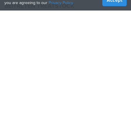
Accept
you are agreeing to our
Privacy Policy
BEITRETEN TREATSTOCK
Bieten Sie Ihre Dienste an
Produkte verkaufen
So erstellen Sie ein Unternehmen
API-Partner
Become a Partner
FOLGE UNS
Treatstock © 2026
40 East Main Street Suite 900
,
Newark
,
DE
,
19711
Seitenverzeichnis
/
Datenschutzbestimmung
/
Nutzungsbedingungen
/
Rückgaberecht
This site is protected by reCAPTCHA and the Google
Privacy Policy