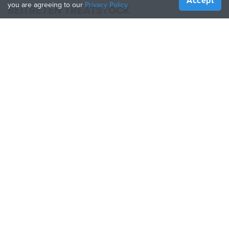
Accept
you are agreeing to our
Privacy Policy
BEITRETEN TREATSTOCK
Bieten Sie Ihre Dienste an
Produkte verkaufen
So erstellen Sie ein Unternehmen
API-Partner
Become a Partner
FOLGE UNS
Treatstock © 2026
40 East Main Street Suite 900
,
Newark
,
DE
,
19711
Seitenverzeichnis
/
Datenschutzbestimmung
/
Nutzungsbedingungen
/
Rückgaberecht
This site is protected by reCAPTCHA and the Google
Privacy Policy