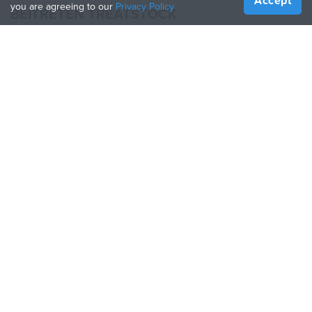
Accept
you are agreeing to our
Privacy Policy
BEITRETEN TREATSTOCK
Bieten Sie Ihre Dienste an
Produkte verkaufen
So erstellen Sie ein Unternehmen
API-Partner
Become a Partner
FOLGE UNS
Treatstock © 2026
40 East Main Street Suite 900
,
Newark
,
DE
,
19711
Seitenverzeichnis
/
Datenschutzbestimmung
/
Nutzungsbedingungen
/
Rückgaberecht
This site is protected by reCAPTCHA and the Google
Privacy Policy