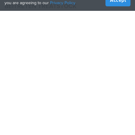
Accept
you are agreeing to our
Privacy Policy
BEITRETEN TREATSTOCK
Bieten Sie Ihre Dienste an
Produkte verkaufen
So erstellen Sie ein Unternehmen
API-Partner
Become a Partner
FOLGE UNS
Treatstock © 2026
40 East Main Street Suite 900
,
Newark
,
DE
,
19711
Seitenverzeichnis
/
Datenschutzbestimmung
/
Nutzungsbedingungen
/
Rückgaberecht
This site is protected by reCAPTCHA and the Google
Privacy Policy