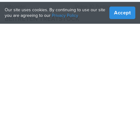
Hilfecenter
Online 3D Printing
Our site uses cookies. By continuing to use our site
Accept
you are agreeing to our
Privacy Policy
BEITRETEN TREATSTOCK
Bieten Sie Ihre Dienste an
Produkte verkaufen
So erstellen Sie ein Unternehmen
API-Partner
Become a Partner
FOLGE UNS
Treatstock © 2026
40 East Main Street Suite 900
,
Newark
,
DE
,
19711
Seitenverzeichnis
/
Datenschutzbestimmung
/
Nutzungsbedingungen
/
Rückgaberecht