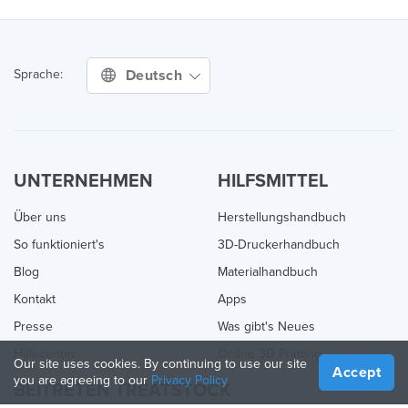
Deutsch
Sprache:
UNTERNEHMEN
HILFSMITTEL
Über uns
Herstellungshandbuch
So funktioniert's
3D-Druckerhandbuch
Blog
Materialhandbuch
Kontakt
Apps
Presse
Was gibt's Neues
Hilfecenter
Online 3D Printing
Our site uses cookies. By continuing to use our site
Accept
you are agreeing to our
Privacy Policy
BEITRETEN TREATSTOCK