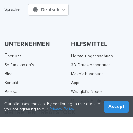
Deutsch
Sprache:
UNTERNEHMEN
HILFSMITTEL
Über uns
Herstellungshandbuch
So funktioniert's
3D-Druckerhandbuch
Blog
Materialhandbuch
Kontakt
Apps
Presse
Was gibt's Neues
Hilfecenter
Online 3D Printing
Our site uses cookies. By continuing to use our site
Accept
you are agreeing to our
Privacy Policy
BEITRETEN TREATSTOCK
Bieten Sie Ihre Dienste an