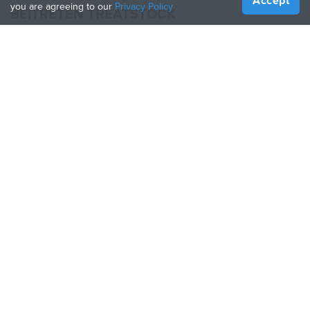
Accept
you are agreeing to our
Privacy Policy
BEITRETEN TREATSTOCK
Bieten Sie Ihre Dienste an
Produkte verkaufen
So erstellen Sie ein Unternehmen
API-Partner
Become a Partner
FOLGE UNS
Treatstock © 2026
40 East Main Street Suite 900
,
Newark
,
DE
,
19711
Seitenverzeichnis
/
Datenschutzbestimmung
/
Nutzungsbedingungen
/
Rückgaberecht
This site is protected by reCAPTCHA and the Google
Privacy Policy