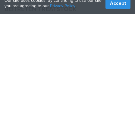
Our site uses cookies. By continuing to use our site
Accept
you are agreeing to our
Privacy Policy
BEITRETEN TREATSTOCK
Bieten Sie Ihre Dienste an
Produkte verkaufen
So erstellen Sie ein Unternehmen
API-Partner
Become a Partner
FOLGE UNS
Treatstock © 2026
40 East Main Street Suite 900
,
Newark
,
DE
,
19711
Seitenverzeichnis
/
Datenschutzbestimmung
/
Nutzungsbedingungen
/
Rückgaberecht
This site is protected by reCAPTCHA and the Google
Privacy Policy