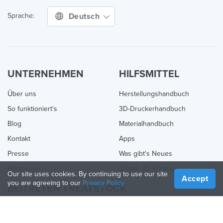
Deutsch
Sprache:
UNTERNEHMEN
HILFSMITTEL
Über uns
Herstellungshandbuch
So funktioniert's
3D-Druckerhandbuch
Blog
Materialhandbuch
Kontakt
Apps
Presse
Was gibt's Neues
Hilfecenter
Online 3D Printing
Our site uses cookies. By continuing to use our site
Accept
you are agreeing to our
Privacy Policy
BEITRETEN TREATSTOCK
Bieten Sie Ihre Dienste an