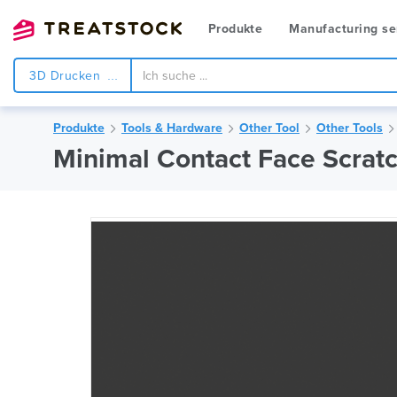
Produkte
Manufacturing se
3D Drucken
Produkte
Tools & Hardware
Other Tool
Other Tools
Minimal Contact Face Scrat