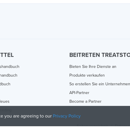
ITTEL
BEITRETEN TREATST
gshandbuch
Bieten Sie Ihre Dienste an
handbuch
Produkte verkaufen
ndbuch
So erstellen Sie ein Unternehme
API-Partner
Neues
Become a Partner
rinting
ite you are agreeing to our
Privacy Policy
Seitenverzeichnis
/
Datensc