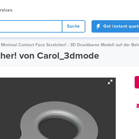
rvices
Suche
Get instant quot
Minimal Contact Face Scratcher! - 3D Druckbares Modell auf der Be
cher! von Carol_3dmode