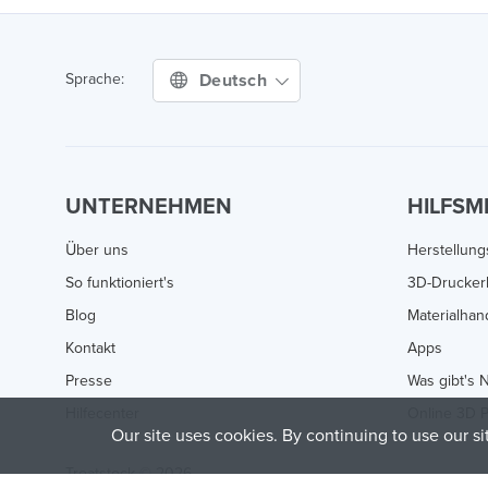
Deutsch
Sprache:
UNTERNEHMEN
HILFSM
Über uns
Herstellun
So funktioniert's
3D-Drucker
Blog
Materialha
Kontakt
Apps
Presse
Was gibt's 
Hilfecenter
Online 3D P
Our site uses cookies. By continuing to use our s
Treatstock © 2026