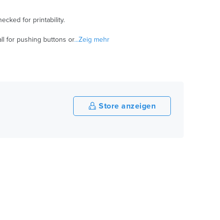
ked for printability.
ll for pushing buttons or
...Zeig mehr
Store anzeigen