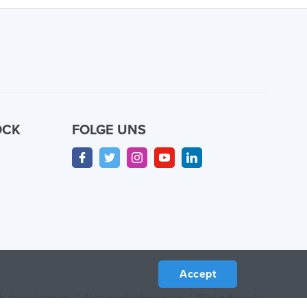
OCK
FOLGE UNS
n
Accept
hutzbestimmung
/
Nutzungsbedingungen
/
Rückgaberecht