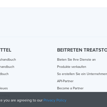
ITTEL
BEITRETEN TREATST
gshandbuch
Bieten Sie Ihre Dienste an
handbuch
Produkte verkaufen
ndbuch
So erstellen Sie ein Unternehme
API-Partner
Neues
Become a Partner
rinting
ite you are agreeing to our
Privacy Policy