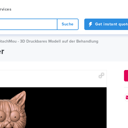
rvices
Suche
Get instant quot
StachMou - 3D Druckbares Modell auf der Behandlung
r