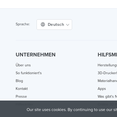
Deutsch
Sprache:
UNTERNEHMEN
HILFSM
Über uns
Herstellun
So funktioniert's
3D-Drucker
Blog
Materialha
Kontakt
Apps
Presse
Was gibt's 
Hilfecenter
Online 3D P
Our site uses cookies. By continuing to use our s