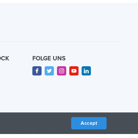
OCK
FOLGE UNS
n
Accept
hutzbestimmung
/
Nutzungsbedingungen
/
Rückgaberecht