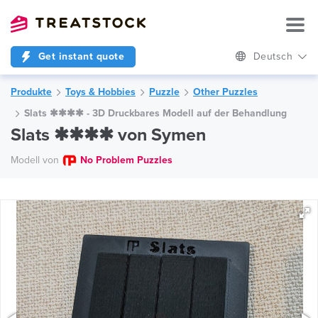
Get instant quote
Deutsch
Produkte
Toys & Hobbies
Puzzle
Other Puzzles
Slats ✱✱✱✱ - 3D Druckbares Modell auf der Behandlung
Slats ✱✱✱✱ von Symen
Modell von
No Problem Puzzles