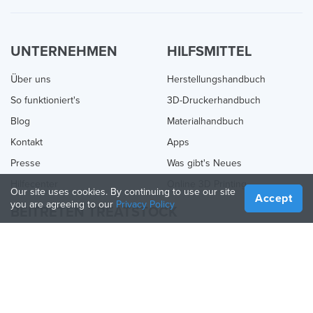
UNTERNEHMEN
HILFSMITTEL
Über uns
Herstellungshandbuch
So funktioniert's
3D-Druckerhandbuch
Blog
Materialhandbuch
Kontakt
Apps
Presse
Was gibt's Neues
Hilfecenter
Online 3D Printing
Our site uses cookies. By continuing to use our site
Accept
you are agreeing to our
Privacy Policy
BEITRETEN TREATSTOCK
Bieten Sie Ihre Dienste an
Produkte verkaufen
So erstellen Sie ein Unternehmen
API-Partner