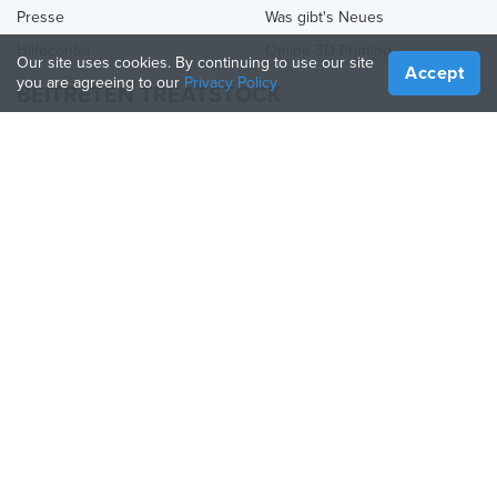
Presse
Was gibt's Neues
Hilfecenter
Online 3D Printing
Our site uses cookies. By continuing to use our site
Accept
you are agreeing to our
Privacy Policy
BEITRETEN TREATSTOCK
Bieten Sie Ihre Dienste an
Produkte verkaufen
So erstellen Sie ein Unternehmen
API-Partner
Become a Partner
FOLGE UNS
Treatstock © 2026
40 East Main Street Suite 900
,
Newark
,
DE
,
19711
Seitenverzeichnis
/
Datenschutzbestimmung
/