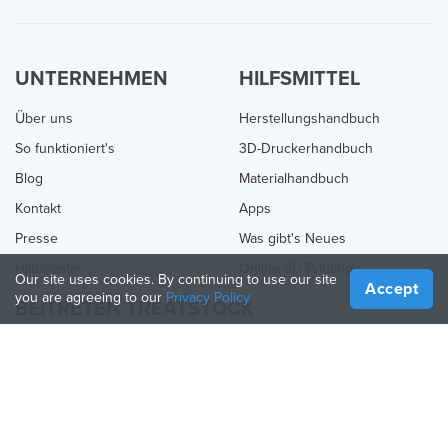
UNTERNEHMEN
HILFSMITTEL
Über uns
Herstellungshandbuch
So funktioniert's
3D-Druckerhandbuch
Blog
Materialhandbuch
Kontakt
Apps
Presse
Was gibt's Neues
Hilfecenter
Online 3D Printing
Our site uses cookies. By continuing to use our site
Accept
you are agreeing to our
Privacy Policy
BEITRETEN TREATSTOCK
Bieten Sie Ihre Dienste an
Produkte verkaufen
So erstellen Sie ein Unternehmen
API-Partner