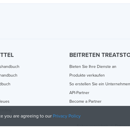
ITTEL
BEITRETEN TREATST
gshandbuch
Bieten Sie Ihre Dienste an
handbuch
Produkte verkaufen
ndbuch
So erstellen Sie ein Unternehme
API-Partner
Neues
Become a Partner
rinting
ite you are agreeing to our
Privacy Policy
Seitenverzeichnis
/
Datensc