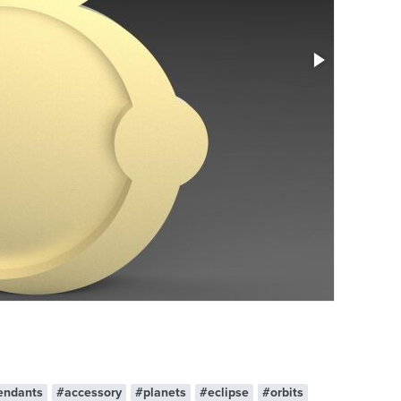
endants
#accessory
#planets
#eclipse
#orbits