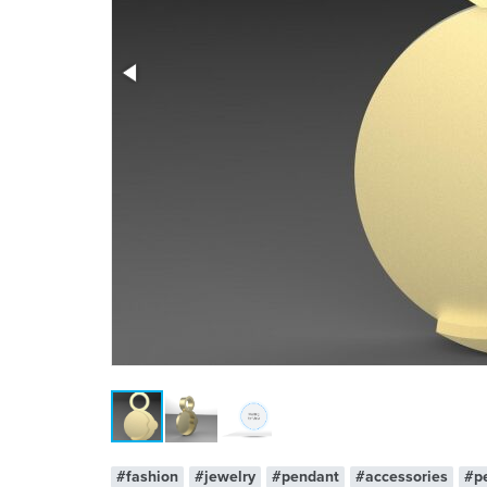
x 1
#fashion
#jewelry
#pendant
#accessories
#p