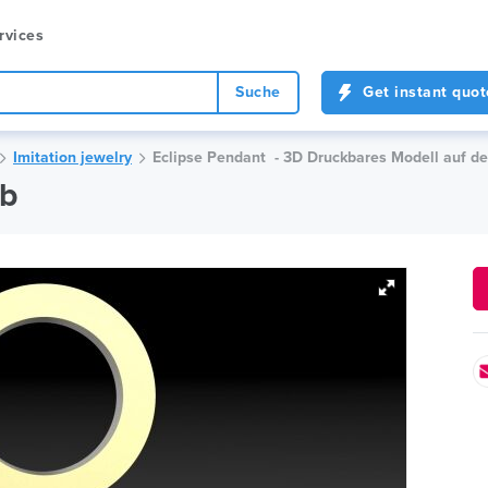
rvices
Suche
Get instant quot
Imitation jewelry
Eclipse Pendant - 3D Druckbares Modell auf d
ab