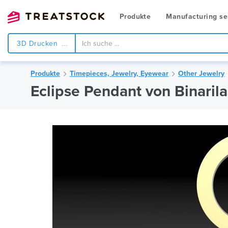
Produkte
Manufacturing se
3D Drucken
Produkte
Timepieces, Jewelry, Eyewear
Other Jewelry
Eclipse Pendant von Binaril