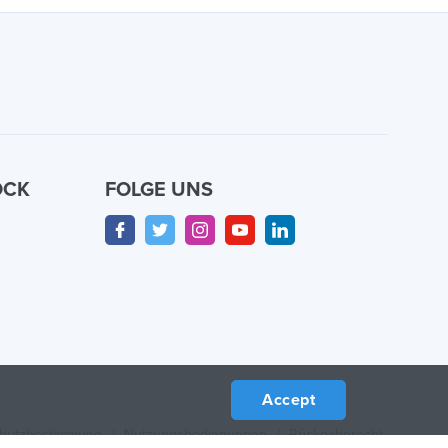
OCK
FOLGE UNS
n
Accept
hutzbestimmung
/
Nutzungsbedingungen
/
Rückgaberecht