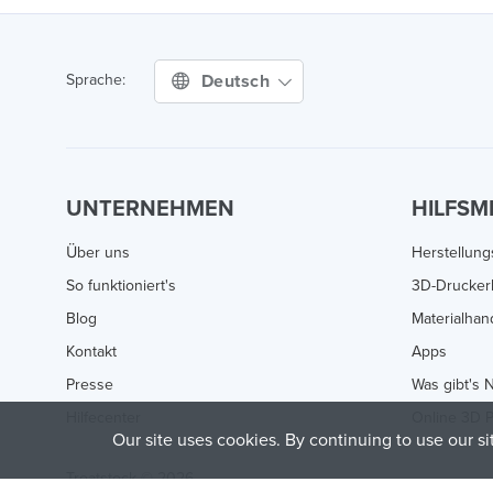
Deutsch
Sprache:
UNTERNEHMEN
HILFSM
Über uns
Herstellun
So funktioniert's
3D-Drucker
Blog
Materialha
Kontakt
Apps
Presse
Was gibt's 
Hilfecenter
Online 3D P
Our site uses cookies. By continuing to use our s
Treatstock © 2026