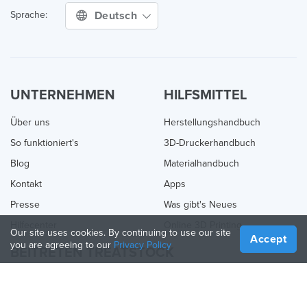
Deutsch
Sprache:
UNTERNEHMEN
HILFSMITTEL
Über uns
Herstellungshandbuch
So funktioniert's
3D-Druckerhandbuch
Blog
Materialhandbuch
Kontakt
Apps
Presse
Was gibt's Neues
Hilfecenter
Online 3D Printing
Our site uses cookies. By continuing to use our site
Accept
you are agreeing to our
Privacy Policy
BEITRETEN TREATSTOCK
Bieten Sie Ihre Dienste an
Produkte verkaufen